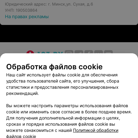
Юридический адрес: г. Минск,ул. Сухая, д.6
УНП: 190503864
На правах рекламы
О проекте
Новости проекта
Размещение рекламы
Обработка файлов cookie
Медицинский маркетинг
Публичный договор
Наш сайт использует файлы cookie для обеспечения
удобства пользователей сайта, его улучшения, сбора
Пользовательское соглашение
Способы оплаты
статистики и предоставления персонализированных
Вакансии
Партнеры
рекомендаций.
Написать руководителю 103.by
Вы можете настроить параметры использования файлов
Написать в поддержку
cookie или изменить свое согласие в более позднее время.
Персональные настройки cookie
Для получения дополнительной информации о целях,
сроках и порядке использования файлов cookie вы
Обработка персональных данных
можете ознакомиться с нашей
Политикой обработки
файлов cookie