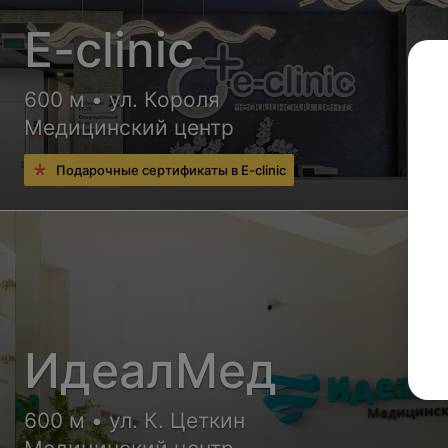
E-clinic
600 м • ул. Короля
Медицинский центр
Подарочные сертификаты в E-clinic
ИдеалМед
600 м • ул. К. Цеткин