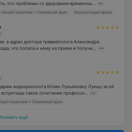
ть, что проблемы со здоровьем временны...
ач общей практики • Семейный врач
Консультация врача
Ф
н
а  в адрес доктора травматолога Александра 
ада, что попала к нему на прием и получи...
н
дарим эндокринолога Юлию Лукьяновну Лукшу за её 
 встретишь такое сочетание професси...
общей практики • Семейный врач
Показать ещё